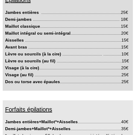
Massages
Jambes entières
..................................................................25€
Soins Corps
Demi-jambes
........................................................................ 18€
Maillot classique
...................................................................15€
Soins du visage Phyt's
Maillot intégral ou semi-intégral
..........................................20€
Aisselles
................................................................................15€
Soins du regard
Avant bras
.............................................................................15€
Lèvre ou sourcils (à la cire)
................................. ...............10€
Epilations
Lèvre ou sourcils (au fil)
......................................................15€
Visage (à la cire)
....................................................................20€
Manucure et Beauté des pieds
Visage (au fil)
........................................................................25€
Dos ou torse avec épaules
...................................................25€
Carte Cadeau
Carte de Fidélité et Parrainage
Forfaits épilations
Contact
Jambes entières+Maillot*+Aisselles
....................................40€
Album Photos
Demi-jambes+Maillot*+Aisselles
..........................................35€